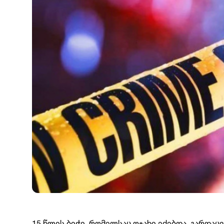
15 წლის ბიჭი, რომელსაც ოჯახი ეძებდა, გარდაც