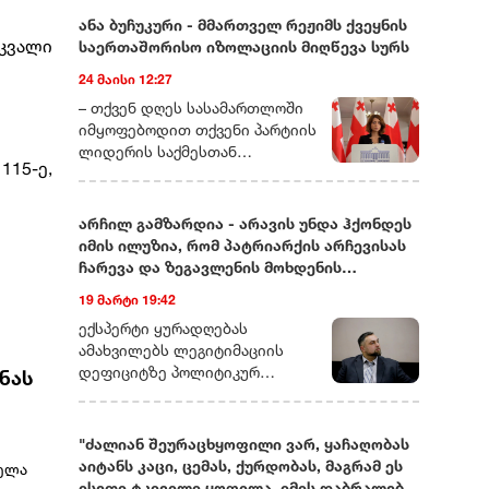
ანა ბუჩუკური - მმართველ რეჟიმს ქვეყნის
 კვალი
საერთაშორისო იზოლაციის მიღწევა სურს
24 მაისი 12:27
– თქვენ დღეს სასამართლოში
იმყოფებოდით თქვენი პარტიის
ლიდერის საქმესთან
15-ე,
დაკავშირებით. ხომ ვერ
მეტყოდით მოკლედ, რას ეხება
ეს საქმე და რამდენად
არჩილ გამზარდია - არავის უნდა ჰქონდეს
სიმბოლურად ასახავს იმას, რაც
იმის ილუზია, რომ პატრიარქის არჩევისას
ახლა საქართველოში
ჩარევა და ზეგავლენის მოხდენის
ოპოზიციური ძალების თავს
მცდელობები არ იქნება
19 მარტი 19:42
ხდება?– დარწმუნებული ვარ,
უკვე იცით, რომ დღეს თითქმის
ექსპერტი ყურადღებას
ყველა ოპოზიციური ლიდერი ან
ამახვილებს ლეგიტიმაციის
ციხეშია და
დეფიციტზე პოლიტიკურ
სნას
სისხლისსამართლებრივ
სპექტრში, საგარეო კურსის
დევნას განიცდის, ან
შესაძლო ცვლილებებსა და
ემიგრაციაში იმყოფება. მსგავსი
საეკლესიო იერარქიაში
"ძალიან შეურაცხყოფილი ვარ, ყაჩაღობას
რამ საქართველოში ადრე
არსებულ შიდა დინებებზე.
აიტანს კაცი, ცემას, ქურდობას, მაგრამ ეს
ველა
არასდროს მომხდარა!
გამზარდიას პროგნოზით,
ისეთი ტკივილი ყოფილა, იმის დაბრალება,