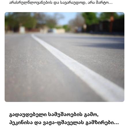
არასრულწლოვანების და სავარაუდოდ, არა მარტო
საბოლოოდ წინსვლაზე, რომელზეც გრემი წელზე მეტი
არასრულწლოვანების ჯგუფი ყაზბეგის 25-ში, შეკვეთის
მუშაობდა.
მიტანისას, "გლოვოს" კურიერია, უპატიოსნესი ობოლი
ბიჭი დავით დვალიშვილი, არის მძიმედ, გადაჰყავთ
საავადმყოფოში.დამირეკა ამწუთას, ია როგორც
ავალიანი მოკლეს ისე მკლავდნენ მეცო", - წერს
კვანტალიანი.
გადაუდებელი სამუშაოების გამო,
პეკინისა და ვაჟა-ფშაველას გამზირების