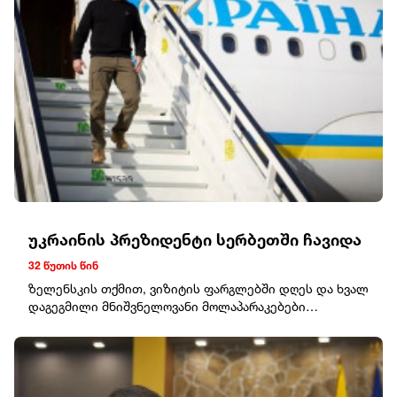
უკრაინის პრეზიდენტი სერბეთში ჩავიდა
32 წუთის წინ
ზელენსკის თქმით, ვიზიტის ფარგლებში დღეს და ხვალ
დაგეგმილი მნიშვნელოვანი მოლაპარაკებები
სერბეთის პრეზიდენტთან და პრემიერ-
მინისტრთან."განვიხილავთ ჩვენს ქვეყნებს შორის
ეკონომიკური კავშირების გაფართოებას,
ევროკავშირთან ურთიერთობებს და სხვა საკითხებს,
რომლებიც შეიძლება სასარგებლო იყოს ჩვენი