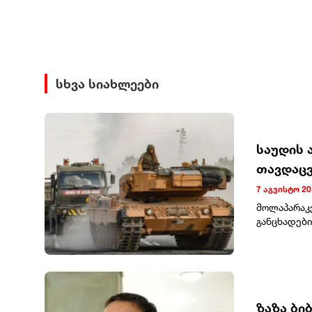
სხვა სიახლეები
საუდის 
თავდაცვ
7 აგვისტო 20
მოლაპარაკ
განცხადები
გაძლიერება
არ დააკონკ
განახორცი
თქმით, შე
წინააღმდეგ
მონაწილეებ
ზაზა ბი