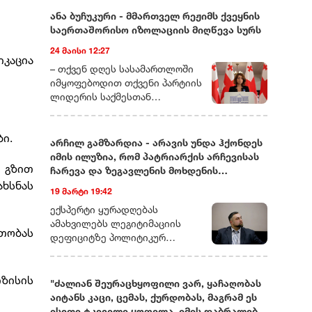
ანა ბუჩუკური - მმართველ რეჟიმს ქვეყნის
საერთაშორისო იზოლაციის მიღწევა სურს
24 მაისი 12:27
იკაცია
– თქვენ დღეს სასამართლოში
იმყოფებოდით თქვენი პარტიის
ლიდერის საქმესთან
დაკავშირებით. ხომ ვერ
მეტყოდით მოკლედ, რას ეხება
ი.
ეს საქმე და რამდენად
არჩილ გამზარდია - არავის უნდა ჰქონდეს
სიმბოლურად ასახავს იმას, რაც
იმის ილუზია, რომ პატრიარქის არჩევისას
ახლა საქართველოში
 გზით
ჩარევა და ზეგავლენის მოხდენის
ოპოზიციური ძალების თავს
ახსნას
მცდელობები არ იქნება
19 მარტი 19:42
ხდება?– დარწმუნებული ვარ,
უკვე იცით, რომ დღეს თითქმის
ექსპერტი ყურადღებას
ყველა ოპოზიციური ლიდერი ან
ამახვილებს ლეგიტიმაციის
რთობას
ციხეშია და
დეფიციტზე პოლიტიკურ
სისხლისსამართლებრივ
სპექტრში, საგარეო კურსის
დევნას განიცდის, ან
შესაძლო ცვლილებებსა და
ემიგრაციაში იმყოფება. მსგავსი
ზისის
საეკლესიო იერარქიაში
"ძალიან შეურაცხყოფილი ვარ, ყაჩაღობას
რამ საქართველოში ადრე
არსებულ შიდა დინებებზე.
აიტანს კაცი, ცემას, ქურდობას, მაგრამ ეს
არასდროს მომხდარა!
გამზარდიას პროგნოზით,
ისეთი ტკივილი ყოფილა, იმის დაბრალება,