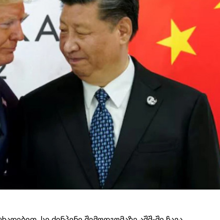
ცხადებით, სი ძინპინი შემოდგომაზე აშშ-ში ჩავა.