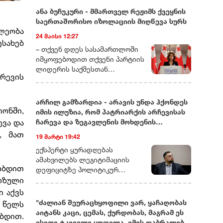
ანა ბუჩუკური - მმართველ რეჟიმს ქვეყნის
საერთაშორისო იზოლაციის მიღწევა სურს
ხლეობა
24 მაისი 12:27
ესახებ
– თქვენ დღეს სასამართლოში
იმყოფებოდით თქვენი პარტიის
ლიდერის საქმესთან
რევის
დაკავშირებით. ხომ ვერ
მეტყოდით მოკლედ, რას ეხება
ეს საქმე და რამდენად
არჩილ გამზარდია - არავის უნდა ჰქონდეს
სიმბოლურად ასახავს იმას, რაც
იონში,
იმის ილუზია, რომ პატრიარქის არჩევისას
ახლა საქართველოში
ევა და
ჩარევა და ზეგავლენის მოხდენის
ოპოზიციური ძალების თავს
მცდელობები არ იქნება
, მათ
19 მარტი 19:42
ხდება?– დარწმუნებული ვარ,
უკვე იცით, რომ დღეს თითქმის
ექსპერტი ყურადღებას
ყველა ოპოზიციური ლიდერი ან
ამახვილებს ლეგიტიმაციის
რობდით
ციხეშია და
დეფიციტზე პოლიტიკურ
სისხლისსამართლებრივ
ოზული
სპექტრში, საგარეო კურსის
დევნას განიცდის, ან
შესაძლო ცვლილებებსა და
ი აქვს
ემიგრაციაში იმყოფება. მსგავსი
საეკლესიო იერარქიაში
"ძალიან შეურაცხყოფილი ვარ, ყაჩაღობას
 წელს
რამ საქართველოში ადრე
არსებულ შიდა დინებებზე.
აიტანს კაცი, ცემას, ქურდობას, მაგრამ ეს
ბდით.
არასდროს მომხდარა!
გამზარდიას პროგნოზით,
ისეთი ტკივილი ყოფილა, იმის დაბრალება,