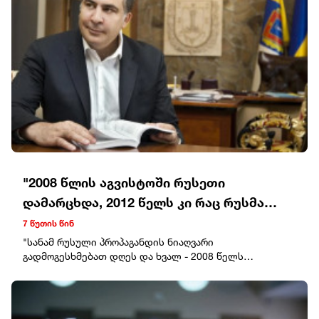
"2008 წლის აგვისტოში რუსეთი
დამარცხდა, 2012 წელს კი რაც რუსმა
ჯარით ვერ აიღო, შიდა ღალატით
7 წუთის წინ
გაინაღდა, არა უშავს, ჩვენ ისევ ვიტყვით
"სანამ რუსული პროპაგანდის ნიაღვარი
გადმოგესხმებათ დღეს და ხვალ - 2008 წელს
ბოლო სიტყვას!"
საქართველო გადავარჩინეთ:1. ქართველმა ხალხმა,
რომელიც ერთ მუშტად შეიკრა (აი ქოცები რომ
"კონცერტს" უწოდებენ)2. საქართველოს შეიარაღებული
ძალების გმირობამ (ქოცები რომ "პიარს" ეძახიან)3.