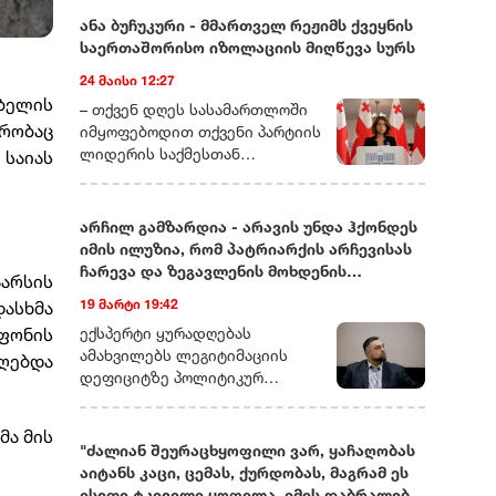
ანა ბუჩუკური - მმართველ რეჟიმს ქვეყნის
საერთაშორისო იზოლაციის მიღწევა სურს
24 მაისი 12:27
ბელის
– თქვენ დღეს სასამართლოში
რობაც
იმყოფებოდით თქვენი პარტიის
ლიდერის საქმესთან
 საიას
დაკავშირებით. ხომ ვერ
მეტყოდით მოკლედ, რას ეხება
ეს საქმე და რამდენად
არჩილ გამზარდია - არავის უნდა ჰქონდეს
სიმბოლურად ასახავს იმას, რაც
იმის ილუზია, რომ პატრიარქის არჩევისას
ახლა საქართველოში
ჩარევა და ზეგავლენის მოხდენის
აარსის
ოპოზიციური ძალების თავს
მცდელობები არ იქნება
19 მარტი 19:42
დასხმა
ხდება?– დარწმუნებული ვარ,
უკვე იცით, რომ დღეს თითქმის
ეფონის
ექსპერტი ყურადღებას
ყველა ოპოზიციური ლიდერი ან
ამახვილებს ლეგიტიმაციის
ღებდა
ციხეშია და
დეფიციტზე პოლიტიკურ
სისხლისსამართლებრივ
სპექტრში, საგარეო კურსის
დევნას განიცდის, ან
შესაძლო ცვლილებებსა და
მა მის
ემიგრაციაში იმყოფება. მსგავსი
საეკლესიო იერარქიაში
"ძალიან შეურაცხყოფილი ვარ, ყაჩაღობას
რამ საქართველოში ადრე
არსებულ შიდა დინებებზე.
აიტანს კაცი, ცემას, ქურდობას, მაგრამ ეს
არასდროს მომხდარა!
გამზარდიას პროგნოზით,
ისეთი ტკივილი ყოფილა, იმის დაბრალება,