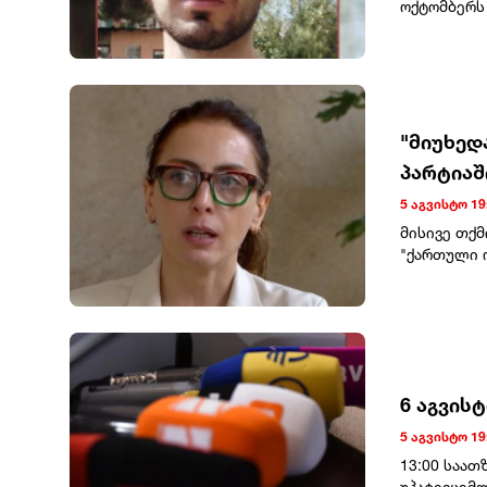
ოქტომბერს 
ავალიანის 
გამოტანილ
"მიუხედ
პარტიაშ
მოიშალ
5 აგვისტო 19
მისივე თქმ
"ქართული 
პარტიაში ა
მმართველო
კიდევ სხვა
წარმატები
არ ნიშნავს
დაკარგავს.
6 აგვის
ჩვენს პარტ
შეგვექმნას
5 აგვისტო 19
ბრძოლა. ჩვ
13:00 საა
რითაც პრო
უპატივცემ