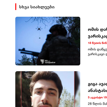
სხვა სიახლეები
ომის და
ჯარისკა
18 წუთის წინ
ომის დაწყე
ჯარისკაცი 
საბრძოლო დ
(+4), ჯავშა
მრავალჯერა
547 (+7), თ
რობოტული ს
266 (+1 811
გიგა ავ
34 (+0). წყ
ანასტას
682 (+416),
5 აგვისტო 19
28 წლის მ