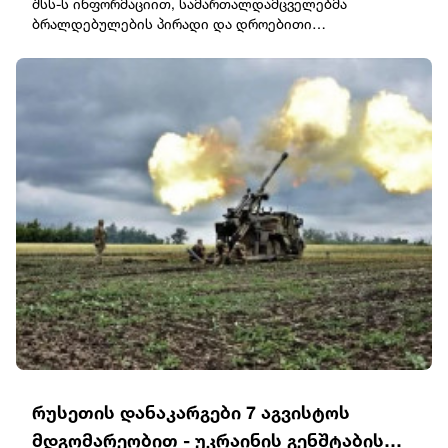
შსს-ს ინფორმაციით, სამართალდამცველებმა
ბრალდებულების პირადი და დროებითი
საცხოვრებელი ბინის ჩხრეკისას, ნივთმტკიცებად
ამოიღეს ცეცხლსასროლი იარაღი და საბრძოლო
მასალა, მათ შორის: 2 პისტოლეტი, სამი მჭიდი და 129
ვაზნა. დგინდება, რომ ორივე დაკავებული სხვადასხვა
მძიმე დანაშაულისთვის იძებნებოდა.გამოძიება
სისხლის სამართლის კოდექსის 236-ე და 344-ე
მუხლებით მიმდინარეობს, რაც თავისუფლების 11
წლამდე აღკვეთას ითვალისწინებს.
რუსეთის დანაკარგები 7 აგვისტოს
მდგომარეობით - უკრაინის გენშტაბის