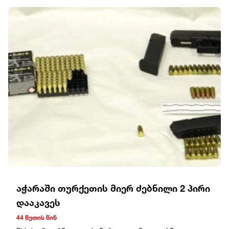
მართლსაწინააღმდეგოდ მიითვისეს.პოლიციამ
დანაშაულის ჩამდენი ერთი პირი მოსამართლის
განჩინების საფუძველზე დააკავა, მეორეს მიმართ კი
სისხლისსამართლებრივი დევნა დაუსწრებლად
დაიწყო და მასზე ძებნა გამოცხადდა.გამოძიება
სისხლის სამართლის კოდექსის 286-ე პრიმა მუხლით
მიმდინარეობს, რაც თავისუფლების 10 წლამდე ვადით
აღკვეთას ითვალისწინებს.
აჭარაში თურქეთის მიერ ძებნილი 2 პირი
დააკავეს
44 წუთის წინ