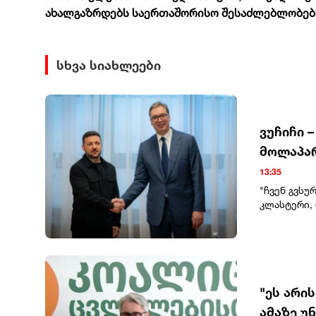
ახალგაზრდებს საერთაშორისო შესაძლებლობებს 
სხვა სიახლეები
ვუჩიჩი 
მოლაპარ
13:35
"ჩვენ გვსუ
კლასტერი, 
ხალხის, უკ
მომავალში 
ყველაფერს 
განაცხადა
პრეზიდენტ
მხარს უჭერ
"ეს არი
გაეროს ყვ
ამაზე უ