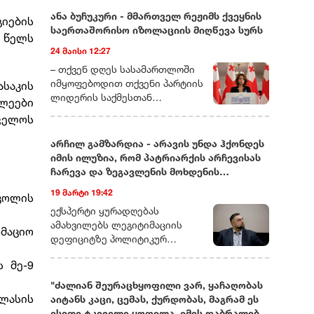
ანა ბუჩუკური - მმართველ რეჟიმს ქვეყნის
იების
საერთაშორისო იზოლაციის მიღწევა სურს
 წელს
24 მაისი 12:27
– თქვენ დღეს სასამართლოში
იმყოფებოდით თქვენი პარტიის
საკის
ლიდერის საქმესთან
ლეები
დაკავშირებით. ხომ ვერ
ველოს
მეტყოდით მოკლედ, რას ეხება
ეს საქმე და რამდენად
არჩილ გამზარდია - არავის უნდა ჰქონდეს
სიმბოლურად ასახავს იმას, რაც
იმის ილუზია, რომ პატრიარქის არჩევისას
ახლა საქართველოში
ჩარევა და ზეგავლენის მოხდენის
ოპოზიციური ძალების თავს
მცდელობები არ იქნება
19 მარტი 19:42
ხდება?– დარწმუნებული ვარ,
სკოლის
უკვე იცით, რომ დღეს თითქმის
ექსპერტი ყურადღებას
ყველა ოპოზიციური ლიდერი ან
ამახვილებს ლეგიტიმაციის
მაციო
ციხეშია და
დეფიციტზე პოლიტიკურ
სისხლისსამართლებრივ
სპექტრში, საგარეო კურსის
 მე-9
დევნას განიცდის, ან
შესაძლო ცვლილებებსა და
ემიგრაციაში იმყოფება. მსგავსი
საეკლესიო იერარქიაში
"ძალიან შეურაცხყოფილი ვარ, ყაჩაღობას
რამ საქართველოში ადრე
არსებულ შიდა დინებებზე.
კლასის
აიტანს კაცი, ცემას, ქურდობას, მაგრამ ეს
არასდროს მომხდარა!
გამზარდიას პროგნოზით,
ისეთი ტკივილი ყოფილა, იმის დაბრალება,