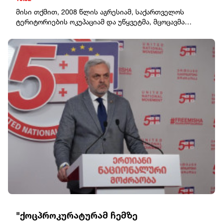
მისი თქმით, 2008 წლის აგრესიამ, საქართველოს
ტერიტორიების ოკუპაციამ და უწყვეტმა, მცოცავმა
ანექსიამ პირდაპირ გაუხსნა გზა რუსეთის აგრესიას
უკრაინის წინააღმდეგ."უკრაინა მტკიცედ უჭერს მხარს
საქართველოს სუვერენიტეტსა და ტერიტორიულ
მთლიანობას საერთაშორისოდ აღიარებულ
საზღვრებში. ჩვენ არასოდეს შევეგუებით
საქართველოსა და უკრაინის ტერიტორიების რუსეთის
მიერ უკანონო ოკუპაციას და არც „რუსულ სამყაროს“,
რომელსაც ყველგან, სადაც კი ჩნდება, მხოლოდ
ნგრევა, სიღარიბე და ადამიანის უფლებების დარღვევა
მოაქვს.მოვუწოდებთ საერთაშორისო საზოგადოებას,
გაზარდოს ზეწოლა მოსკოვზე, უზრუნველყოს მკაცრი
სანქციების აღსრულება და რუსეთის მიერ ჩადენილი
დანაშაულებისთვის სრული პასუხისმგებლობის
დაკისრება. ევროპაში ხანგრძლივი მშვიდობა მოითხოვს
რუსეთის ჯარების სრულ გაყვანას და საერთაშორისო
სამართლის სრულ აღდგენას“, – აღნიშნავს სიბიგა.
"ქოცპროკურატურამ ჩემზე