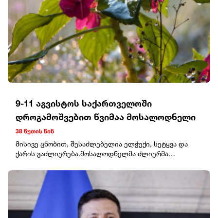
შეერთებული შტატებისგან უსაფრთხოების ძლიერი
გარანტიები ექნება რუსეთის ფედერაციის მხრიდან
განმეორებითი თავდასხმის შემთხვევაში.ომის
დასრულების კომენტირებისას ზელენსკიმ აღნიშნა,
რომ ორივე მხარეს ამჟამად ცეცხლის შეწყვეტა
სჭირდება, რადგან არავინ იცის, როგორ დასრულდება
ეს ომი.
9-11 აგვისტოს საქართველოში
დროგამოშვებით წვიმაა მოსალოდნელი
38 წუთის წინ
მისივე ცნობით, შესაძლებელია ელჭექი, სეტყვა და
ქარის გაძლიერება.მოსალოდნელმა ძლიერმა
ნალექებმა შესაძლებელია პატარა მდინარეებზე
წყალმოვარდნები, ხოლო გორაკ-ბორცვიან და მთიან
ზონებში მეწყრულ-ღვარცოფული პროცესების ჩასახვა-
გაქტიურება გამოიწვიოს (საფრთხის დონე საშუალო).