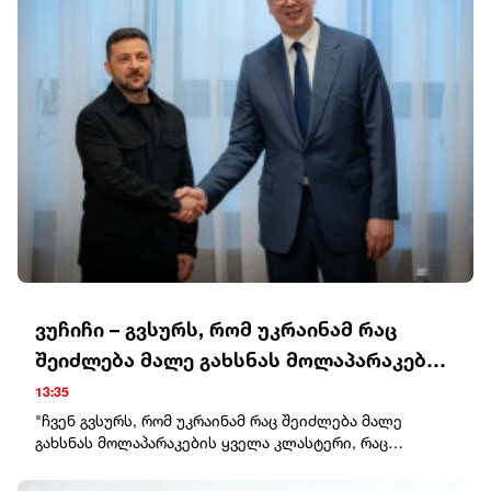
დროს რუსებმა უკრაინის ქალაქებზე საჰაერო
დარტყმები გააძლიერეს. Patriot-ის სისტემების
რაკეტების დეფიციტის გამო, უკრაინა ბალისტიკური
რაკეტების ჩამოგდებას ვერ ახერხებს. პრეზიდენტმა
ვოლოდიმირ ზელენსკიმ მოუწოდა პარტნიორებს, არ
გადადონ ბალისტიკური რაკეტების ჩამჭრელი
სისტემების მიწოდება, რადგან დაგვიანება
უკრაინელებს სიცოცხლის ფასად უჯდებათ.
ვუჩიჩი – გვსურს, რომ უკრაინამ რაც
შეიძლება მალე გახსნას მოლაპარაკების
ყველა კლასტერი
13:35
"ჩვენ გვსურს, რომ უკრაინამ რაც შეიძლება მალე
გახსნას მოლაპარაკების ყველა კლასტერი, რაც
შეიძლება მალე დახუროს ისინი, რადგან ეს არის
უკრაინელი ხალხის, უკრაინის ხელმძღვანელობის