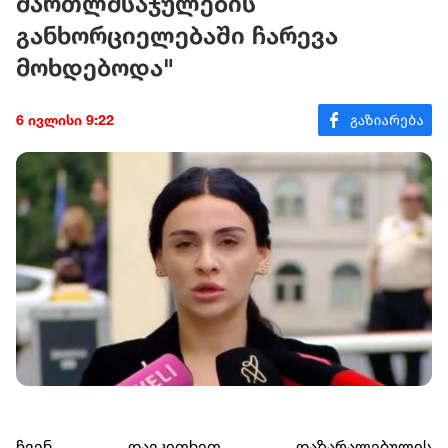
მართლმსაჯულების
განხორციელებაში ჩარევა
მოხდებოდა"
6 ივლისი 9:22
ჩვენ დავკითხეთ დაზარალებულის