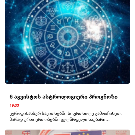
ინვესტის“ დამფუძნებლის გივი წულეისკირის და
იურისტის სოფო პეტრიაშვილის დასკვნითი
სასამართლო სხდომა გაიმართება.მისამართი: დავით
აღმაშენებლის ხეივანი #64საკონტაქტო პირი: აკაკი
ლუკავა 598 997 200
6 აგვისტოს ასტროლოგიური პროგნოზი
19:33
კუროფინანსურ საკითხებში სიფრთხილე გამოიჩინეთ.
პირად ურთიერთობებში გულწრფელი საუბარი
დადებით შედეგს
გამოიღებს.ტყუპებიკომუნიკაციისთვის ხელსაყრელი