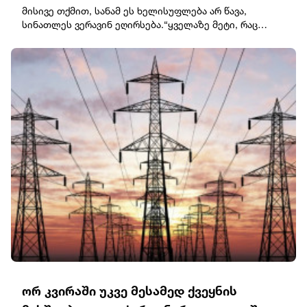
მისივე თქმით, სანამ ეს ხელისუფლება არ წავა,
სინათლეს ვერავინ ეღირსება.“ყველაზე მეტი, რაც
“ოცნების” ხელისუფლებას გაუხარდება, არის ის, რომ
ვიძახოთ - საბოტაჟის (ანუ მტრების) ბრალიაო.
სინამდვილეში ყველაფერი დღესავით ნათელია - ვერ
უძლებს უხარისხო ქსელი დატვირთვას. მის
ამორტიზაციაში ათი წლის განმავლობაში
კრიპტოენერგოვამპირებმაც თავისი როლი ითამაშეს -
უმოწყალოდ ეწევიან სისტემის ცვეთას.შეცდომები,
არაკომპეტენტურობა და ტოტალური კორუფცია არის
იმის მიზეზი, რაც ხდება.ამწუთას ჩემთან შუქი მოვიდა.
კი გაგვიხარდა, მაგრამ სიხარული ნაადრევია - ისევ
წავა. სანამ ესენი არ წავლენ, “სინათლეს” ვერ
ვეღირსებით”, - განაცხადა რომან გოცირიძემ. ორ
კვირაში უკვე მესამედ საქართველოში
ელექტროენერგიის მასშტაბური გათიშვა
მოხდა.საქართველოს სახელმწიფო ელექტროსისტემის
განცხადებით, 24–25 ივლისს ქვეყანაში მომხდარი
სასისტემო ავარიების შემდეგ, ენგურჰესზე
მიმდინარეობდა გარკვეული სამუშაოები, კერძოდ
სადგურის შესაბამისი მოწყობილობების შესწავლის
ორ კვირაში უკვე მესამედ ქვეყნის
მიზნით აუცილებელი იყო ელექტროსისტემის