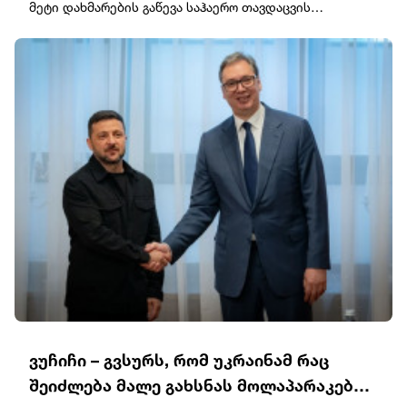
მეტი დახმარების გაწევა საჰაერო თავდაცვის
რაკეტების კუთხით."აშშ უკრაინას Patriot-სთვის
რაკეტებს ყოველთვიურად მიაწვდის. ჩვენ შეთანხმება
გვაქვს“, - განაცხადა ზელენსკიმ.ამავდროულად, მან
აღნიშნა, რომ ეს რაკეტები საკმარისი არ იქნება.ბოლო
დროს რუსებმა უკრაინის ქალაქებზე საჰაერო
დარტყმები გააძლიერეს. Patriot-ის სისტემების
რაკეტების დეფიციტის გამო, უკრაინა ბალისტიკური
რაკეტების ჩამოგდებას ვერ ახერხებს. პრეზიდენტმა
ვოლოდიმირ ზელენსკიმ მოუწოდა პარტნიორებს, არ
გადადონ ბალისტიკური რაკეტების ჩამჭრელი
სისტემების მიწოდება, რადგან დაგვიანება
უკრაინელებს სიცოცხლის ფასად უჯდებათ.
ვუჩიჩი – გვსურს, რომ უკრაინამ რაც
შეიძლება მალე გახსნას მოლაპარაკების