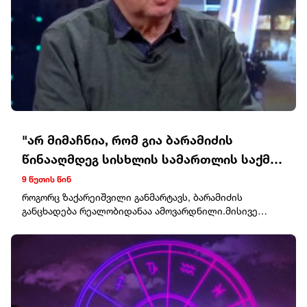
"არ მიმაჩნია, რომ გია ბარამიძის
წინააღმდეგ სისხლის სამართლის საქმე
უნდა აღიძრას"
9 წუთის წინ
როგორც ზაქარეიშვილი განმარტავს, ბარამიძის
განცხადება რეალობიდანაა ამოვარდნილი.მისივე
თქმით, ის იმ კომისიის ხელმძღვანელად ითვლებოდა,
რომელიც ყოველდღიურად მუშაობდა ტყვეთა
გაცვლაზე, მოლაპარაკებებზე, დევნილების
გამოყვანაზე, გადმოსვენებაზე და ზოგადად,
ჰუმანიტარულ საკითხებზე."ამ კონტექსტში, ომის
დასაწყისში, გია ბარამიძეც იყო ამ კომისიის წევრი,
მაგრამ სულ მალე გახდა პარლამენტის წევრი და უკვე