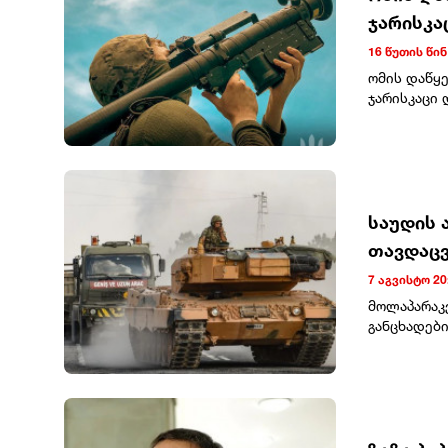
ჯარისკა
16 წუთის წინ
ომის დაწყე
ჯარისკაცი 
საბრძოლო დ
(+4), ჯავშა
მრავალჯერა
556 (+6), თ
რობოტული ს
449 606 (+1
საუდის 
– 35 (+1). 
თავდაცვ
131 417 (+3
7 აგვისტო 20
მოლაპარაკ
განცხადები
გაძლიერება
არ დააკონკ
განახორცი
თქმით, შე
წინააღმდეგ
მონაწილეებ