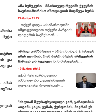
ანა ბუჩუკური - მმართველ რეჟიმს ქვეყნის
საერთაშორისო იზოლაციის მიღწევა სურს
24 მაისი 12:27
– თქვენ დღეს სასამართლოში
იმყოფებოდით თქვენი პარტიის
არობა
ლიდერის საქმესთან
 მეტი
დაკავშირებით. ხომ ვერ
მეტყოდით მოკლედ, რას ეხება
ეს საქმე და რამდენად
არჩილ გამზარდია - არავის უნდა ჰქონდეს
ნდიტრო
სიმბოლურად ასახავს იმას, რაც
იმის ილუზია, რომ პატრიარქის არჩევისას
ის და
ახლა საქართველოში
ჩარევა და ზეგავლენის მოხდენის
ოპოზიციური ძალების თავს
ბად და
მცდელობები არ იქნება
19 მარტი 19:42
ხდება?– დარწმუნებული ვარ,
უკვე იცით, რომ დღეს თითქმის
ექსპერტი ყურადღებას
ყველა ოპოზიციური ლიდერი ან
ამახვილებს ლეგიტიმაციის
 ამას
ციხეშია და
დეფიციტზე პოლიტიკურ
ნთეზია
სისხლისსამართლებრივ
სპექტრში, საგარეო კურსის
დევნას განიცდის, ან
შესაძლო ცვლილებებსა და
ემიგრაციაში იმყოფება. მსგავსი
საეკლესიო იერარქიაში
"ძალიან შეურაცხყოფილი ვარ, ყაჩაღობას
რამ საქართველოში ადრე
წლიდან
არსებულ შიდა დინებებზე.
აიტანს კაცი, ცემას, ქურდობას, მაგრამ ეს
არასდროს მომხდარა!
გამზარდიას პროგნოზით,
ისეთი ტკივილი ყოფილა, იმის დაბრალება,