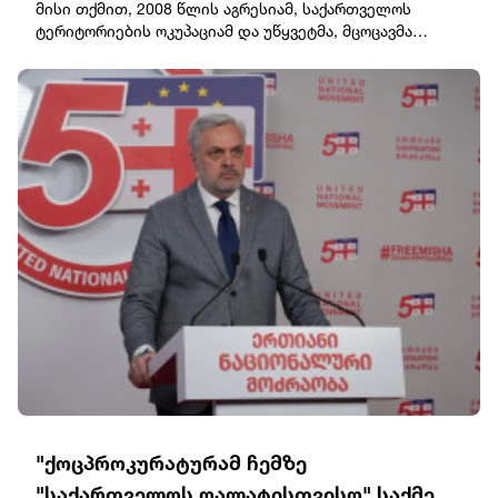
მისი თქმით, 2008 წლის აგრესიამ, საქართველოს
ტერიტორიების ოკუპაციამ და უწყვეტმა, მცოცავმა
ანექსიამ პირდაპირ გაუხსნა გზა რუსეთის აგრესიას
უკრაინის წინააღმდეგ."უკრაინა მტკიცედ უჭერს მხარს
საქართველოს სუვერენიტეტსა და ტერიტორიულ
მთლიანობას საერთაშორისოდ აღიარებულ
საზღვრებში. ჩვენ არასოდეს შევეგუებით
საქართველოსა და უკრაინის ტერიტორიების რუსეთის
მიერ უკანონო ოკუპაციას და არც „რუსულ სამყაროს“,
რომელსაც ყველგან, სადაც კი ჩნდება, მხოლოდ
ნგრევა, სიღარიბე და ადამიანის უფლებების დარღვევა
მოაქვს.მოვუწოდებთ საერთაშორისო საზოგადოებას,
გაზარდოს ზეწოლა მოსკოვზე, უზრუნველყოს მკაცრი
სანქციების აღსრულება და რუსეთის მიერ ჩადენილი
დანაშაულებისთვის სრული პასუხისმგებლობის
დაკისრება. ევროპაში ხანგრძლივი მშვიდობა მოითხოვს
რუსეთის ჯარების სრულ გაყვანას და საერთაშორისო
სამართლის სრულ აღდგენას“, – აღნიშნავს სიბიგა.
"ქოცპროკურატურამ ჩემზე
"საქართველოს ღალატისთვისო" საქმე