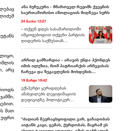
ანა ბუჩუკური - მმართველ რეჟიმს ქვეყნის
ელებაც
საერთაშორისო იზოლაციის მიღწევა სურს
ლიძემ
24 მაისი 12:27
– თქვენ დღეს სასამართლოში
იმყოფებოდით თქვენი პარტიის
ოუტანს
ლიდერის საქმესთან
დაკავშირებით. ხომ ვერ
მეტყოდით მოკლედ, რას ეხება
ლიყო,
ეს საქმე და რამდენად
არჩილ გამზარდია - არავის უნდა ჰქონდეს
რომლის
სიმბოლურად ასახავს იმას, რაც
იმის ილუზია, რომ პატრიარქის არჩევისას
, არც
ახლა საქართველოში
ჩარევა და ზეგავლენის მოხდენის
ოპოზიციური ძალების თავს
მცდელობები არ იქნება
19 მარტი 19:42
ხდება?– დარწმუნებული ვარ,
უკვე იცით, რომ დღეს თითქმის
ექსპერტი ყურადღებას
რიოდს
ყველა ოპოზიციური ლიდერი ან
ამახვილებს ლეგიტიმაციის
ამში,
ციხეშია და
დეფიციტზე პოლიტიკურ
ებით.
სისხლისსამართლებრივ
სპექტრში, საგარეო კურსის
ოს მათ
დევნას განიცდის, ან
შესაძლო ცვლილებებსა და
ემიგრაციაში იმყოფება. მსგავსი
თ უფრო
საეკლესიო იერარქიაში
"ძალიან შეურაცხყოფილი ვარ, ყაჩაღობას
რამ საქართველოში ადრე
არსებულ შიდა დინებებზე.
აიტანს კაცი, ცემას, ქურდობას, მაგრამ ეს
არასდროს მომხდარა!
გამზარდიას პროგნოზით,
ისეთი ტკივილი ყოფილა, იმის დაბრალება,