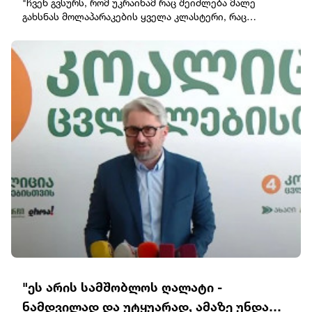
"ჩვენ გვსურს, რომ უკრაინამ რაც შეიძლება მალე
გახსნას მოლაპარაკების ყველა კლასტერი, რაც
შეიძლება მალე დახუროს ისინი, რადგან ეს არის
უკრაინელი ხალხის, უკრაინის ხელმძღვანელობის
სურვილი. ჩვენ არ გვქონია და არც მომავალში გვექნება
პრობლემები ამასთან დაკავშირებით. პირიქით, ჩვენ
ყველაფერს გავაკეთებთ, რათა დავეხმაროთ უკრაინას
თავის ევროპულ გზაზე“, – განაცხადა
ვუჩიჩმავოლოდიმირ ზელენსკისთან შეხვედრისას
სერბეთის პრეზიდენტმა განაცხადა, რომ ბელგრადი
უკრაინის ტერიტორიულ მთლიანობას მხარს უჭერს.
„ჩვენ მხარს ვუჭერთ გაეროს წესდებას, მის
რეზოლუციებს და ეს გაეროს ყველა წევრის
ტერიტორიულ მთლიანობას, მათ შორის უკრაინის
ტერიტორიულ მთლიანობასაც ნიშნავს. ასევე, ჩვენ
უკრაინის მადლობელი ვართ სერბეთის რესპუბლიკის
ტერიტორიული მთლიანობის მხარდაჭერისთვის. რაც
შეგვეხება ჩვენ, ამ პრინციპულ პოლიტიკას
გავაგრძელებთ. ამ საკითხში არავითარი „მაგრამ“ არ
არსებობს“, – განაცხადა ვუჩიჩმა.
"ეს არის სამშობლოს ღალატი -
ნამდვილად და უტყუარად, ამაზე უნდა