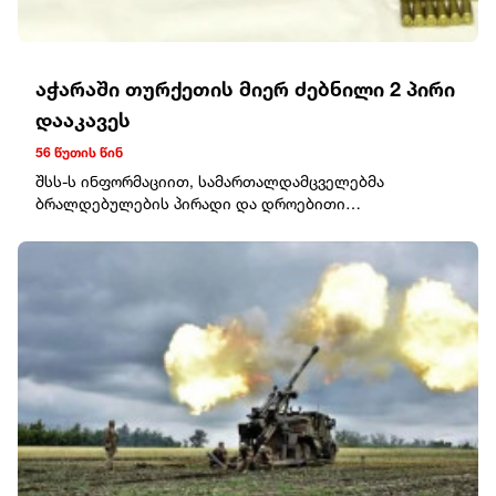
აჭარაში თურქეთის მიერ ძებნილი 2 პირი
დააკავეს
56 წუთის წინ
შსს-ს ინფორმაციით, სამართალდამცველებმა
ბრალდებულების პირადი და დროებითი
საცხოვრებელი ბინის ჩხრეკისას, ნივთმტკიცებად
ამოიღეს ცეცხლსასროლი იარაღი და საბრძოლო
მასალა, მათ შორის: 2 პისტოლეტი, სამი მჭიდი და 129
ვაზნა. დგინდება, რომ ორივე დაკავებული სხვადასხვა
მძიმე დანაშაულისთვის იძებნებოდა.გამოძიება
სისხლის სამართლის კოდექსის 236-ე და 344-ე
მუხლებით მიმდინარეობს, რაც თავისუფლების 11
წლამდე აღკვეთას ითვალისწინებს.