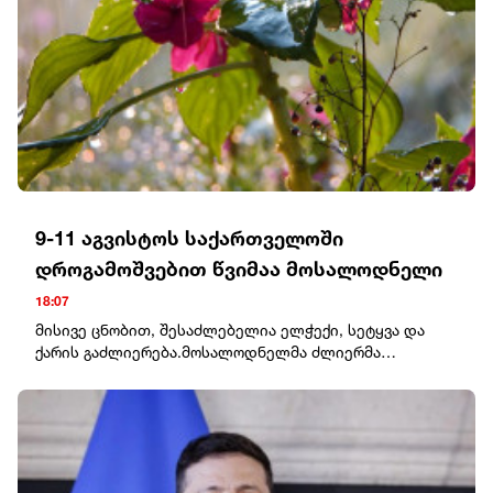
შეერთებული შტატებისგან უსაფრთხოების ძლიერი
გარანტიები ექნება რუსეთის ფედერაციის მხრიდან
განმეორებითი თავდასხმის შემთხვევაში.ომის
დასრულების კომენტირებისას ზელენსკიმ აღნიშნა,
რომ ორივე მხარეს ამჟამად ცეცხლის შეწყვეტა
სჭირდება, რადგან არავინ იცის, როგორ დასრულდება
ეს ომი.
9-11 აგვისტოს საქართველოში
დროგამოშვებით წვიმაა მოსალოდნელი
18:07
მისივე ცნობით, შესაძლებელია ელჭექი, სეტყვა და
ქარის გაძლიერება.მოსალოდნელმა ძლიერმა
ნალექებმა შესაძლებელია პატარა მდინარეებზე
წყალმოვარდნები, ხოლო გორაკ-ბორცვიან და მთიან
ზონებში მეწყრულ-ღვარცოფული პროცესების ჩასახვა-
გაქტიურება გამოიწვიოს (საფრთხის დონე საშუალო).