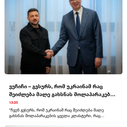
დროს რუსებმა უკრაინის ქალაქებზე საჰაერო
დარტყმები გააძლიერეს. Patriot-ის სისტემების
რაკეტების დეფიციტის გამო, უკრაინა ბალისტიკური
რაკეტების ჩამოგდებას ვერ ახერხებს. პრეზიდენტმა
ვოლოდიმირ ზელენსკიმ მოუწოდა პარტნიორებს, არ
გადადონ ბალისტიკური რაკეტების ჩამჭრელი
სისტემების მიწოდება, რადგან დაგვიანება
უკრაინელებს სიცოცხლის ფასად უჯდებათ.
ვუჩიჩი – გვსურს, რომ უკრაინამ რაც
შეიძლება მალე გახსნას მოლაპარაკების
ყველა კლასტერი
13:35
"ჩვენ გვსურს, რომ უკრაინამ რაც შეიძლება მალე
გახსნას მოლაპარაკების ყველა კლასტერი, რაც
შეიძლება მალე დახუროს ისინი, რადგან ეს არის
უკრაინელი ხალხის, უკრაინის ხელმძღვანელობის