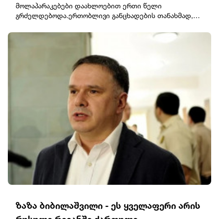
მოლაპარაკებები დაახლოებით ერთი წელი
გრძელდებოდა.ერთობლივი განცხადების თანახმად,
დოკუმენტის მიზანია კოლექტიური შეკავების
გაძლიერება და პოტენციური აგრესიის წინააღმდეგ
ბრძოლა. თუმცა, მხარეებმა არ დააკონკრეტეს, თუ რა
სამხედრო ვალდებულებებს იღებენ ან რა ქმედებებს
განახორციელებენ თავდასხმის
შემთხვევაში.თურქეთის ვიცე-პრეზიდენტის თქმით,
შეთანხმება არ არის მიმართული რომელიმე
კონკრეტული სახელმწიფოს წინააღმდეგ და მხოლოდ
თავდაცვითი ხასიათისაა. ის ასევე არ აუქმებს
მონაწილეებსა და სხვა ქვეყნებს შორის არსებულ
შეთანხმებებს.საუდის არაბეთი ნავთობის ერთ-ერთ
უმსხვილეს ექსპორტიორად რჩება, თურქეთს ნატოში
სიდიდით მეორე არმია ჰყავს, პაკისტანი კი ისლამურ
სამყაროში ერთადერთი ბირთვული სახელმწიფოა.
ზაზა ბიბილაშვილი - ეს ყველაფერი არის