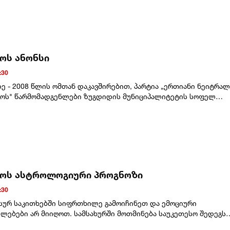
ული ინფორმაციით, აშშ-ის პრეზიდენტი დონალდ ტრამპი და
ს ორწლიანი პატიმრობა შეეფარდა. მისთვის შეფარდებული
მდივანი პიტ ჰეგსეტი საბრძოლო მასალის დეფიციტის გამო
რაპროპორციული და პოლიტიკურად მოტივირებულია, ჩვენ კიდევ
 დაუპირისპირდნენ.
ვითხოვთ მის დაუყოვნებლივ გათავისუფლებას”, - აღნიშნული
ში.
ტოს ანონსი
:30
ზე - 2008 წლის ომთან დაკავშირებით, პარტია „ერთიანი ნეიტრა
ოს" წარმომადგენლები ზუგდიდის მუნიციპალიტეტის სოფელ
ცხოვრებ დევნილ მოსახლეობასთან შეხვედრას
.მისამართი: ზუგდიდის მუნიციპალიტეტი, სოფელი კახათი,
დასახლება, აღმაშენებლის ქ. №78 (ყოფილი კულტურის
ნტაქტო პირი: ანი ხონელიძე - 557 21 23 13
ტოს ასტროლოგიური პროგნოზი
:30
სურ საკითხებში სიფრთხილე გამოიჩინეთ და ემოციური
ლებები არ მიიღოთ. სამსახურში მოთმინება საუკეთესო შედეგს
 საღამო ოჯახთან ერთად სასიამოვნოდ