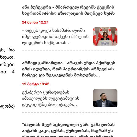
ანა ბუჩუკური - მმართველ რეჟიმს ქვეყნის
საერთაშორისო იზოლაციის მიღწევა სურს
24 მაისი 12:27
– თქვენ დღეს სასამართლოში
იმყოფებოდით თქვენი პარტიის
ლიდერის საქმესთან
დაკავშირებით. ხომ ვერ
ს, რა
მეტყოდით მოკლედ, რას ეხება
ნდათ.
ეს საქმე და რამდენად
არჩილ გამზარდია - არავის უნდა ჰქონდეს
ლობები
სიმბოლურად ასახავს იმას, რაც
იმის ილუზია, რომ პატრიარქის არჩევისას
ბით 4
ახლა საქართველოში
ჩარევა და ზეგავლენის მოხდენის
ოპოზიციური ძალების თავს
მცდელობები არ იქნება
19 მარტი 19:42
ხდება?– დარწმუნებული ვარ,
უკვე იცით, რომ დღეს თითქმის
ექსპერტი ყურადღებას
ყველა ოპოზიციური ლიდერი ან
ამახვილებს ლეგიტიმაციის
ციხეშია და
დეფიციტზე პოლიტიკურ
აღობა)
სისხლისსამართლებრივ
სპექტრში, საგარეო კურსის
დევნას განიცდის, ან
შესაძლო ცვლილებებსა და
ემიგრაციაში იმყოფება. მსგავსი
საეკლესიო იერარქიაში
"ძალიან შეურაცხყოფილი ვარ, ყაჩაღობას
რამ საქართველოში ადრე
არსებულ შიდა დინებებზე.
აიტანს კაცი, ცემას, ქურდობას, მაგრამ ეს
არასდროს მომხდარა!
გამზარდიას პროგნოზით,
ისეთი ტკივილი ყოფილა, იმის დაბრალება,