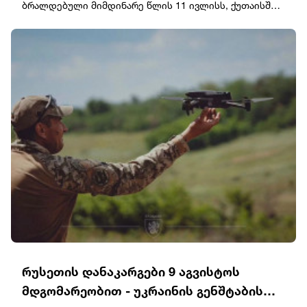
ბრალდებული მიმდინარე წლის 11 ივლისს, ქუთაისში,
ქალბატონს საცხოვრებელ სახლში თავს დაესხა,
ფიზიკურად გაუსწორდა, პისტოლეტის მუქარით
ძვირფასეულობის გატაცება სცადა და შემთხვევის
ადგილიდან მიიმალა.დაშავებული ქალბატონი
შესაბამისი სამედიცინო დახმარების მიზნით
კლინიკაში გადაიყვანეს.სამართალდამცველებმა
ოპერატიულ-სამძებრო ღონისძიებებისა და
საგამოძიებო მოქმედებების შედეგად დანაშაულის
ჩამდენი პირის ვინაობა დაადგინეს და ბრალდებულის
სახით დააკავეს.გამოძიება სისხლის სამართლის
კოდექსის 179-ე მუხლით მიმდინარეობს, რაც
თავისუფლების 12 წლამდე ვადით აღკვეთას
ითვალისწინებს.
რუსეთის დანაკარგები 9 აგვისტოს
მდგომარეობით - უკრაინის გენშტაბის