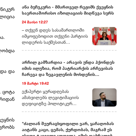
ანა ბუჩუკური - მმართველ რეჟიმს ქვეყნის
ინიკურ
საერთაშორისო იზოლაციის მიღწევა სურს
ლიცია
24 მაისი 12:27
– თქვენ დღეს სასამართლოში
იმყოფებოდით თქვენი პარტიის
ა.
ლიდერის საქმესთან
დაკავშირებით. ხომ ვერ
ილობდა
მეტყოდით მოკლედ, რას ეხება
ეს საქმე და რამდენად
არჩილ გამზარდია - არავის უნდა ჰქონდეს
სიმბოლურად ასახავს იმას, რაც
იმის ილუზია, რომ პატრიარქის არჩევისას
ბდა და
ახლა საქართველოში
ჩარევა და ზეგავლენის მოხდენის
ოპოზიციური ძალების თავს
მცდელობები არ იქნება
19 მარტი 19:42
ხდება?– დარწმუნებული ვარ,
უკვე იცით, რომ დღეს თითქმის
. ცოტა
ექსპერტი ყურადღებას
ყველა ოპოზიციური ლიდერი ან
ამახვილებს ლეგიტიმაციის
რიდან
ციხეშია და
დეფიციტზე პოლიტიკურ
სისხლისსამართლებრივ
სპექტრში, საგარეო კურსის
დევნას განიცდის, ან
შესაძლო ცვლილებებსა და
ვეყნის
ემიგრაციაში იმყოფება. მსგავსი
საეკლესიო იერარქიაში
"ძალიან შეურაცხყოფილი ვარ, ყაჩაღობას
ოვრობს
რამ საქართველოში ადრე
არსებულ შიდა დინებებზე.
აიტანს კაცი, ცემას, ქურდობას, მაგრამ ეს
არასდროს მომხდარა!
გამზარდიას პროგნოზით,
ისეთი ტკივილი ყოფილა, იმის დაბრალება,