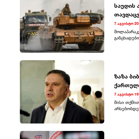
საუდის 
თავდაცვ
7 აგვისტო 20
მოლაპარაკ
განცხადები
გაძლიერება
არ დააკონკ
განახორცი
თქმით, შე
წინააღმდეგ
მონაწილეებ
ზაზა ბი
არაბეთი ნ
ქართულ
ნატოში სიდ
ერთადერთი
7 აგვისტო 19
მისი თქმით
არსებობდე
გარეშე. ეს
შეიქმნებო
ოკუპანტი ს
წელს შემახ