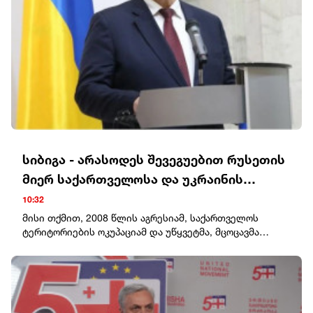
კალაძე, პარლამენტის დელეგატ ვლადიმერ
ბოჟაძესთან ერთად გაეცნო.
სიბიგა - არასოდეს შევეგუებით რუსეთის
მიერ საქართველოსა და უკრაინის
ტერიტორიების უკანონო ოკუპაციას
10:32
მისი თქმით, 2008 წლის აგრესიამ, საქართველოს
ტერიტორიების ოკუპაციამ და უწყვეტმა, მცოცავმა
ანექსიამ პირდაპირ გაუხსნა გზა რუსეთის აგრესიას
უკრაინის წინააღმდეგ."უკრაინა მტკიცედ უჭერს მხარს
საქართველოს სუვერენიტეტსა და ტერიტორიულ
მთლიანობას საერთაშორისოდ აღიარებულ
საზღვრებში. ჩვენ არასოდეს შევეგუებით