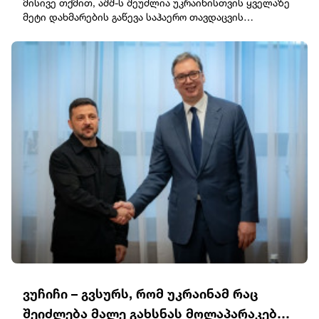
მისივე თქმით, აშშ-ს შეუძლია უკრაინისთვის ყველაზე
მეტი დახმარების გაწევა საჰაერო თავდაცვის
რაკეტების კუთხით."აშშ უკრაინას Patriot-სთვის
რაკეტებს ყოველთვიურად მიაწვდის. ჩვენ შეთანხმება
გვაქვს“, - განაცხადა ზელენსკიმ.ამავდროულად, მან
აღნიშნა, რომ ეს რაკეტები საკმარისი არ იქნება.ბოლო
დროს რუსებმა უკრაინის ქალაქებზე საჰაერო
დარტყმები გააძლიერეს. Patriot-ის სისტემების
რაკეტების დეფიციტის გამო, უკრაინა ბალისტიკური
რაკეტების ჩამოგდებას ვერ ახერხებს. პრეზიდენტმა
ვოლოდიმირ ზელენსკიმ მოუწოდა პარტნიორებს, არ
გადადონ ბალისტიკური რაკეტების ჩამჭრელი
სისტემების მიწოდება, რადგან დაგვიანება
უკრაინელებს სიცოცხლის ფასად უჯდებათ.
ვუჩიჩი – გვსურს, რომ უკრაინამ რაც
შეიძლება მალე გახსნას მოლაპარაკების