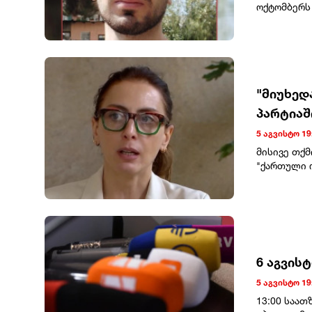
ოქტომბერს 
ავალიანის 
გამოტანილ
"მიუხედ
პარტიაშ
მოიშალ
5 აგვისტო 19
მისივე თქმ
"ქართული 
პარტიაში ა
მმართველო
კიდევ სხვა
წარმატები
არ ნიშნავს
დაკარგავს.
6 აგვის
ჩვენს პარტ
შეგვექმნას
5 აგვისტო 19
ბრძოლა. ჩვ
13:00 საა
რითაც პრო