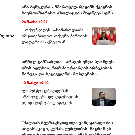
ანა ბუჩუკური - მმართველ რეჟიმს ქვეყნის
საერთაშორისო იზოლაციის მიღწევა სურს
24 მაისი 12:27
– თქვენ დღეს სასამართლოში
რეობა
იმყოფებოდით თქვენი პარტიის
ლიდერის საქმესთან
დაკავშირებით. ხომ ვერ
მეტყოდით მოკლედ, რას ეხება
ეს საქმე და რამდენად
არჩილ გამზარდია - არავის უნდა ჰქონდეს
სიმბოლურად ასახავს იმას, რაც
იმის ილუზია, რომ პატრიარქის არჩევისას
ახლა საქართველოში
ჩარევა და ზეგავლენის მოხდენის
ოპოზიციური ძალების თავს
მცდელობები არ იქნება
19 მარტი 19:42
ხდება?– დარწმუნებული ვარ,
უკვე იცით, რომ დღეს თითქმის
ექსპერტი ყურადღებას
ყველა ოპოზიციური ლიდერი ან
ამახვილებს ლეგიტიმაციის
ციხეშია და
დეფიციტზე პოლიტიკურ
სისხლისსამართლებრივ
სპექტრში, საგარეო კურსის
დევნას განიცდის, ან
შესაძლო ცვლილებებსა და
ემიგრაციაში იმყოფება. მსგავსი
საეკლესიო იერარქიაში
"ძალიან შეურაცხყოფილი ვარ, ყაჩაღობას
რამ საქართველოში ადრე
არსებულ შიდა დინებებზე.
აიტანს კაცი, ცემას, ქურდობას, მაგრამ ეს
არასდროს მომხდარა!
გამზარდიას პროგნოზით,
ისეთი ტკივილი ყოფილა, იმის დაბრალება,