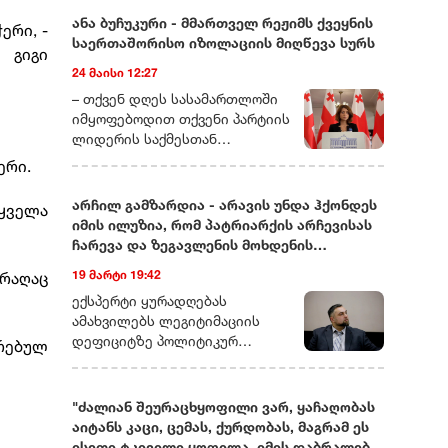
ანა ბუჩუკური - მმართველ რეჟიმს ქვეყნის
ერი, -
საერთაშორისო იზოლაციის მიღწევა სურს
 გიგი
24 მაისი 12:27
– თქვენ დღეს სასამართლოში
იმყოფებოდით თქვენი პარტიის
ლიდერის საქმესთან
დაკავშირებით. ხომ ვერ
ერი.
მეტყოდით მოკლედ, რას ეხება
ეს საქმე და რამდენად
არჩილ გამზარდია - არავის უნდა ჰქონდეს
ყველა
სიმბოლურად ასახავს იმას, რაც
იმის ილუზია, რომ პატრიარქის არჩევისას
ახლა საქართველოში
ჩარევა და ზეგავლენის მოხდენის
ოპოზიციური ძალების თავს
მცდელობები არ იქნება
19 მარტი 19:42
 რაღაც
ხდება?– დარწმუნებული ვარ,
უკვე იცით, რომ დღეს თითქმის
ექსპერტი ყურადღებას
ყველა ოპოზიციური ლიდერი ან
ამახვილებს ლეგიტიმაციის
ციხეშია და
დეფიციტზე პოლიტიკურ
რებულ
სისხლისსამართლებრივ
სპექტრში, საგარეო კურსის
დევნას განიცდის, ან
შესაძლო ცვლილებებსა და
ემიგრაციაში იმყოფება. მსგავსი
საეკლესიო იერარქიაში
"ძალიან შეურაცხყოფილი ვარ, ყაჩაღობას
რამ საქართველოში ადრე
არსებულ შიდა დინებებზე.
აიტანს კაცი, ცემას, ქურდობას, მაგრამ ეს
არასდროს მომხდარა!
გამზარდიას პროგნოზით,
ისეთი ტკივილი ყოფილა, იმის დაბრალება,