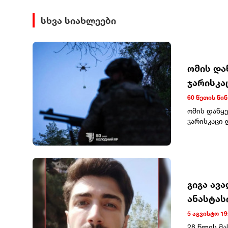
სხვა სიახლეები
ომის და
ჯარისკა
60 წუთის წინ
ომის დაწყე
ჯარისკაცი 
საბრძოლო დ
(+4), ჯავშა
მრავალჯერა
547 (+7), თ
რობოტული ს
266 (+1 811
გიგა ავ
34 (+0). წყ
ანასტას
682 (+416),
5 აგვისტო 19
28 წლის მ