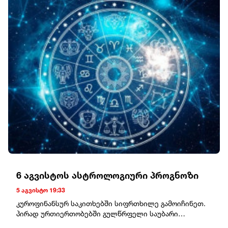
გაიმართება. 16:00 საათზე - კომპანია "სფერო
ინვესტის“ დამფუძნებლის გივი წულეისკირის და
იურისტის სოფო პეტრიაშვილის დასკვნითი
სასამართლო სხდომა გაიმართება.მისამართი: დავით
აღმაშენებლის ხეივანი #64საკონტაქტო პირი: აკაკი
ლუკავა 598 997 200
6 აგვისტოს ასტროლოგიური პროგნოზი
5 აგვისტო 19:33
კუროფინანსურ საკითხებში სიფრთხილე გამოიჩინეთ.
პირად ურთიერთობებში გულწრფელი საუბარი
დადებით შედეგს