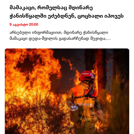
მამაკაცი, რომელსაც მდინარე
ჭანისწყალში ეძებდნენ, ცოცხალი იპოვეს
9 აგვისტო 20:00
არსებული ინფორმაციით, მდინარე ჭანისწყალი
მამაკაცი დედა-შვილის გადასარჩენად შევიდა,
რომლებიც მდინარიდან უვნებლად გამოიყვანეს,
თავად კი გამოსვლა ვეღარ მოახერხა.