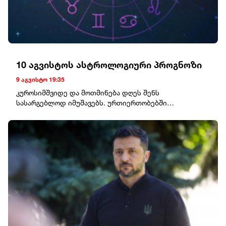
10 აგვისტოს ასტროლოგიური პროგნოზი
9 აგვისტო 19:35
კუროსიმშვიდე და მოთმინება დღეს შენს
სასარგებლოდ იმუშავებს. ურთიერთობებში
გულწრფელი საუბარი ბევრ გაუგებრობას
მოაგვარებს.ტყუპებიაქტიური და საინტერესო დღეა.
ახალი ამბავი, ან მოულოდნელი შეხვედრა გეგმებს
შეგიცვლის. ენდე საკუთარ ინტუიციას.კირჩხიბიდღეს
საკუთარ ემოციებს მეტი ყურადღება მიაქციე.
სამსახურსა და პირად ცხოვრებას შორის ბალანსის
პოვნა განსაკუთრებით მნიშვნელოვანი
იქნება.ლომიშენი თავდაჯერებულობა დღეს
განსაკუთრებით შესამჩნევი იქნება. კარგი დღეა
საკუთარი შესაძლებლობების გამოსავლენად და
ინიციატივის გამოსაჩენად.ქალწულიწვრილმანებზე
ზედმეტად ნუ იდარდებ. ერთ მნიშვნელოვან საკითხზე