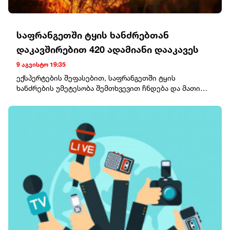
საფრანგეთში ტყის ხანძრებთან
დაკავშირებით 420 ადამიანი დააკავეს
9 აგვისტო 19:35
ექსპერტების შეფასებით, საფრანგეთში ტყის
ხანძრების უმეტესობა შემთხვევით ჩნდება და მათი
მხოლოდ მცირე ნაწილია განზრახ გაჩენილი.ხანძრების
გამომწვევ მიზეზებს შორის სახელდება სამშენებლო
სამუშაოებიდან წარმოქმნილი ნაპერწკლები,
გაუმართავი ელექტრომოწყობილობები, სიგარეტის
ნამწვი და ტყეში დანთებული კოცონი.მედიის
ინფორმაციით, საფრანგეთში ბოლო დღეებში
ხანძრებთან დაკავშირებით ვითარება დასტაბილურდა
და ტურისტებს უკვე რეგიონში დაბრუნებისკენ
მოუწოდებენ.