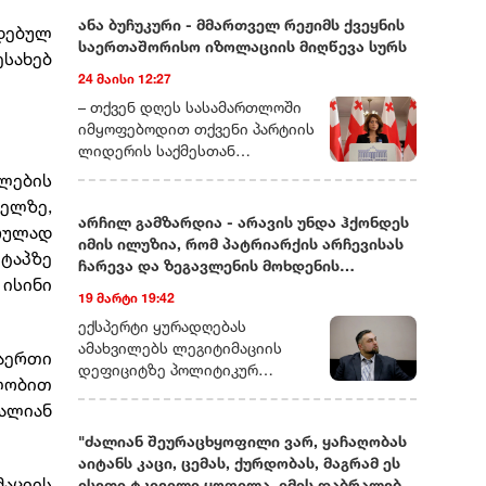
ანა ბუჩუკური - მმართველ რეჟიმს ქვეყნის
დებულ
საერთაშორისო იზოლაციის მიღწევა სურს
ესახებ
24 მაისი 12:27
– თქვენ დღეს სასამართლოში
იმყოფებოდით თქვენი პარტიის
ლიდერის საქმესთან
დაკავშირებით. ხომ ვერ
ლების
მეტყოდით მოკლედ, რას ეხება
ელზე,
ეს საქმე და რამდენად
არჩილ გამზარდია - არავის უნდა ჰქონდეს
სრულად
სიმბოლურად ასახავს იმას, რაც
იმის ილუზია, რომ პატრიარქის არჩევისას
ეტაპზე
ახლა საქართველოში
ჩარევა და ზეგავლენის მოხდენის
ოპოზიციური ძალების თავს
ისინი
მცდელობები არ იქნება
19 მარტი 19:42
ხდება?– დარწმუნებული ვარ,
უკვე იცით, რომ დღეს თითქმის
ექსპერტი ყურადღებას
ყველა ოპოზიციური ლიდერი ან
ამახვილებს ლეგიტიმაციის
აერთი
ციხეშია და
დეფიციტზე პოლიტიკურ
ლობით
სისხლისსამართლებრივ
სპექტრში, საგარეო კურსის
ძალიან
დევნას განიცდის, ან
შესაძლო ცვლილებებსა და
ემიგრაციაში იმყოფება. მსგავსი
საეკლესიო იერარქიაში
"ძალიან შეურაცხყოფილი ვარ, ყაჩაღობას
რამ საქართველოში ადრე
არსებულ შიდა დინებებზე.
აიტანს კაცი, ცემას, ქურდობას, მაგრამ ეს
არასდროს მომხდარა!
გამზარდიას პროგნოზით,
მაციის
ისეთი ტკივილი ყოფილა, იმის დაბრალება,