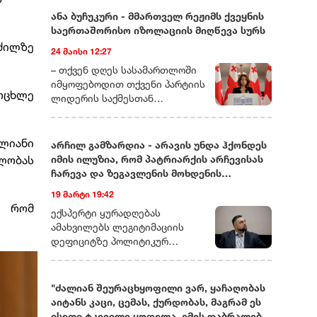
ანა ბუჩუკური - მმართველ რეჟიმს ქვეყნის
საერთაშორისო იზოლაციის მიღწევა სურს
ძილზე
24 მაისი 12:27
– თქვენ დღეს სასამართლოში
იმყოფებოდით თქვენი პარტიის
ოცხლე
ლიდერის საქმესთან
დაკავშირებით. ხომ ვერ
მეტყოდით მოკლედ, რას ეხება
ეს საქმე და რამდენად
ლიანი
არჩილ გამზარდია - არავის უნდა ჰქონდეს
სიმბოლურად ასახავს იმას, რაც
დლობას
იმის ილუზია, რომ პატრიარქის არჩევისას
ახლა საქართველოში
ჩარევა და ზეგავლენის მოხდენის
ოპოზიციური ძალების თავს
მცდელობები არ იქნება
19 მარტი 19:42
ხდება?– დარწმუნებული ვარ,
, რომ
უკვე იცით, რომ დღეს თითქმის
ექსპერტი ყურადღებას
ყველა ოპოზიციური ლიდერი ან
ამახვილებს ლეგიტიმაციის
ციხეშია და
დეფიციტზე პოლიტიკურ
სისხლისსამართლებრივ
სპექტრში, საგარეო კურსის
დევნას განიცდის, ან
შესაძლო ცვლილებებსა და
ემიგრაციაში იმყოფება. მსგავსი
საეკლესიო იერარქიაში
"ძალიან შეურაცხყოფილი ვარ, ყაჩაღობას
რამ საქართველოში ადრე
არსებულ შიდა დინებებზე.
აიტანს კაცი, ცემას, ქურდობას, მაგრამ ეს
არასდროს მომხდარა!
გამზარდიას პროგნოზით,
ისეთი ტკივილი ყოფილა, იმის დაბრალება,