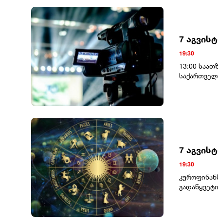
სასჯელი ა
ერთმანეთს
ერთხელ მო
განცხადება
7 აგვის
19:30
13:00 საათ
საქართველ
კახათში მ
გამართავენ
დევნილთა 
სახლი)საკო
7 აგვის
19:30
კუროფინან
გადაწყვეტი
მოგიტანთ.
ჩაივლის.ტყ
მნიშვნელო