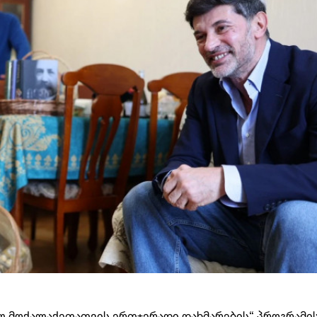
ეულ მოქალაქეთათვის ერთჯერადი დახმარების“ პროგრამი