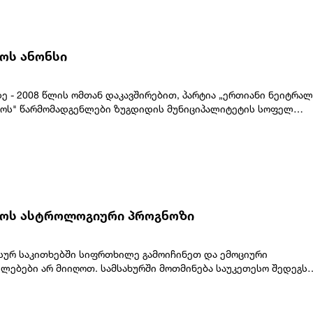
რაპროპორციული და პოლიტიკურად მოტივირებულია, ჩვენ კიდევ
 დაუპირისპირდნენ.
ვითხოვთ მის დაუყოვნებლივ გათავისუფლებას”, - აღნიშნული
ში.
ტოს ანონსი
ზე - 2008 წლის ომთან დაკავშირებით, პარტია „ერთიანი ნეიტრა
ოს" წარმომადგენლები ზუგდიდის მუნიციპალიტეტის სოფელ
ცხოვრებ დევნილ მოსახლეობასთან შეხვედრას
.მისამართი: ზუგდიდის მუნიციპალიტეტი, სოფელი კახათი,
დასახლება, აღმაშენებლის ქ. №78 (ყოფილი კულტურის
ნტაქტო პირი: ანი ხონელიძე - 557 21 23 13
ტოს ასტროლოგიური პროგნოზი
სურ საკითხებში სიფრთხილე გამოიჩინეთ და ემოციური
ლებები არ მიიღოთ. სამსახურში მოთმინება საუკეთესო შედეგს
 საღამო ოჯახთან ერთად სასიამოვნოდ
უპებიკომუნიკაციისთვის შესანიშნავი დღეა. ახალი ნაცნობობა ა
ვანი შეხვედრა მომავალში სასარგებლო აღმოჩნდება. ყურადღებ