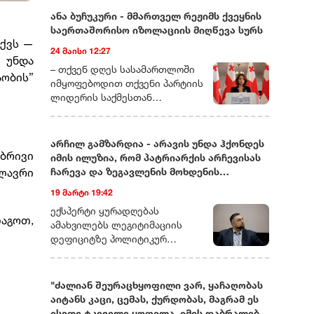
ანა ბუჩუკური - მმართველ რეჟიმს ქვეყნის
საერთაშორისო იზოლაციის მიღწევა სურს
აქვს —
24 მაისი 12:27
 უნდა
– თქვენ დღეს სასამართლოში
ობის”
იმყოფებოდით თქვენი პარტიის
ლიდერის საქმესთან
დაკავშირებით. ხომ ვერ
მეტყოდით მოკლედ, რას ეხება
ეს საქმე და რამდენად
არჩილ გამზარდია - არავის უნდა ჰქონდეს
სიმბოლურად ასახავს იმას, რაც
ებრივი
იმის ილუზია, რომ პატრიარქის არჩევისას
ახლა საქართველოში
ლავრი
ჩარევა და ზეგავლენის მოხდენის
ოპოზიციური ძალების თავს
მცდელობები არ იქნება
19 მარტი 19:42
ხდება?– დარწმუნებული ვარ,
უკვე იცით, რომ დღეს თითქმის
ექსპერტი ყურადღებას
აგოთ,
ყველა ოპოზიციური ლიდერი ან
ამახვილებს ლეგიტიმაციის
ციხეშია და
დეფიციტზე პოლიტიკურ
სისხლისსამართლებრივ
სპექტრში, საგარეო კურსის
დევნას განიცდის, ან
შესაძლო ცვლილებებსა და
ემიგრაციაში იმყოფება. მსგავსი
საეკლესიო იერარქიაში
"ძალიან შეურაცხყოფილი ვარ, ყაჩაღობას
რამ საქართველოში ადრე
არსებულ შიდა დინებებზე.
აიტანს კაცი, ცემას, ქურდობას, მაგრამ ეს
არასდროს მომხდარა!
გამზარდიას პროგნოზით,
ისეთი ტკივილი ყოფილა, იმის დაბრალება,