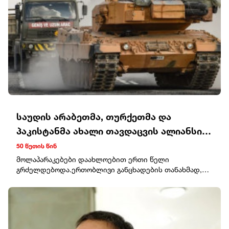
საუდის არაბეთმა, თურქეთმა და
პაკისტანმა ახალი თავდაცვის ალიანსი
შექმნეს
50 წუთის წინ
მოლაპარაკებები დაახლოებით ერთი წელი
გრძელდებოდა.ერთობლივი განცხადების თანახმად,
დოკუმენტის მიზანია კოლექტიური შეკავების
გაძლიერება და პოტენციური აგრესიის წინააღმდეგ
ბრძოლა. თუმცა, მხარეებმა არ დააკონკრეტეს, თუ რა
სამხედრო ვალდებულებებს იღებენ ან რა ქმედებებს
განახორციელებენ თავდასხმის