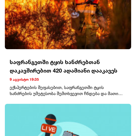
საფრანგეთში ტყის ხანძრებთან
დაკავშირებით 420 ადამიანი დააკავეს
9 აგვისტო 19:35
ექსპერტების შეფასებით, საფრანგეთში ტყის
ხანძრების უმეტესობა შემთხვევით ჩნდება და მათი
მხოლოდ მცირე ნაწილია განზრახ გაჩენილი.ხანძრების
გამომწვევ მიზეზებს შორის სახელდება სამშენებლო
სამუშაოებიდან წარმოქმნილი ნაპერწკლები,
გაუმართავი ელექტრომოწყობილობები, სიგარეტის
ნამწვი და ტყეში დანთებული კოცონი.მედიის
ინფორმაციით, საფრანგეთში ბოლო დღეებში
ხანძრებთან დაკავშირებით ვითარება დასტაბილურდა