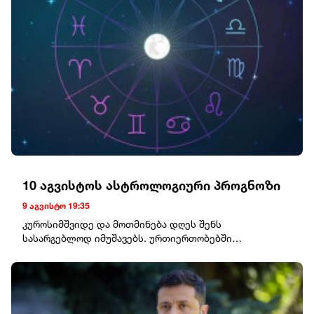
10 აგვისტოს ასტროლოგიური პროგნოზი
9 აგვისტო 19:35
კუროსიმშვიდე და მოთმინება დღეს შენს
სასარგებლოდ იმუშავებს. ურთიერთობებში
გულწრფელი საუბარი ბევრ გაუგებრობას
მოაგვარებს.ტყუპებიაქტიური და საინტერესო დღეა.
ახალი ამბავი, ან მოულოდნელი შეხვედრა გეგმებს
შეგიცვლის. ენდე საკუთარ ინტუიციას.კირჩხიბიდღეს
საკუთარ ემოციებს მეტი ყურადღება მიაქციე.