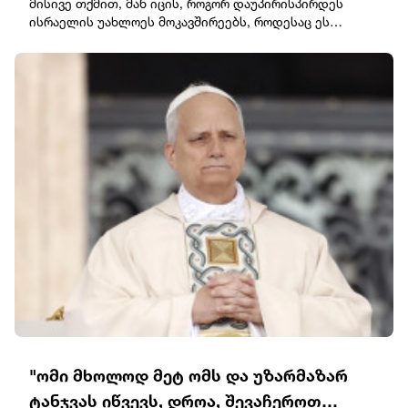
მისივე თქმით, მან იცის, როგორ დაუპირისპირდეს
ისრაელის უახლოეს მოკავშირეებს, როდესაც ეს
აუცილებელია. "ძალიან ვაფასებ პრეზიდენტ ტრამპს. ის
თეთრ სახლში ჩვენი კარგი მეგობარია. ვაფასებ
ისტორიულ პარტნიორობას შეერთებულ შტატებთან
ირანის მცდელობების წინააღმდეგ, მოიპოვოს
ბირთვული იარაღი. მინდა, ხაზგასმით აღვნიშნო,
შეთანხმებით თუ მის გარეშე, ვიდრე მე პრემიერ-
მინისტრი ვარ, ირანს არასდროს ექნება ბირთვული
იარაღი.მათგან განსხვავებით, ვინც გვარიგებს, ჩვენ
ვაკეთებთ იმას, რაც ისრაელის უსაფრთხოებისთვის
არის საჭირო და ჩვენ შეგვიძლია და ვიცით, როგორ
დავიცვათ ჩვენი პოზიცია, თუნდაც ჩვენი საუკეთესო
მეგობრების წინააღმდეგ, საჭიროების შემთხვევაში", -
განაცხადა ნეთანიაჰუმ.
"ომი მხოლოდ მეტ ომს და უზარმაზარ
ტანჯვას იწვევს, დროა, შევაჩეროთ