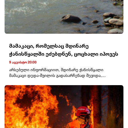
მამაკაცი, რომელსაც მდინარე
ჭანისწყალში ეძებდნენ, ცოცხალი იპოვეს
9 აგვისტო 20:00
არსებული ინფორმაციით, მდინარე ჭანისწყალი
მამაკაცი დედა-შვილის გადასარჩენად შევიდა,
რომლებიც მდინარიდან უვნებლად გამოიყვანეს,
თავად კი გამოსვლა ვეღარ მოახერხა.