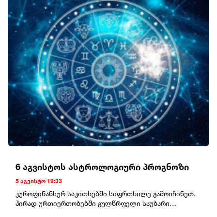
გაიმართება. 16:00 საათზე - კომპანია "სფერო
ინვესტის“ დამფუძნებლის გივი წულეისკირის და
იურისტის სოფო პეტრიაშვილის დასკვნითი
სასამართლო სხდომა გაიმართება.მისამართი: დავით
აღმაშენებლის ხეივანი #64საკონტაქტო პირი: აკაკი
ლუკავა 598 997 200
6 აგვისტოს ასტროლოგიური პროგნოზი
5 აგვისტო 19:33
კუროფინანსურ საკითხებში სიფრთხილე გამოიჩინეთ.
პირად ურთიერთობებში გულწრფელი საუბარი
დადებით შედეგს