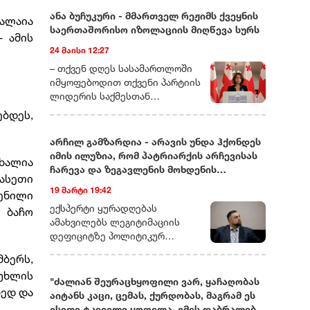
ანა ბუჩუკური - მმართველ რეჟიმს ქვეყნის
ხალაია
საერთაშორისო იზოლაციის მიღწევა სურს
- ამის
24 მაისი 12:27
– თქვენ დღეს სასამართლოში
იმყოფებოდით თქვენი პარტიის
.
ლიდერის საქმესთან
დაკავშირებით. ხომ ვერ
ებდეს,
მეტყოდით მოკლედ, რას ეხება
ეს საქმე და რამდენად
არჩილ გამზარდია - არავის უნდა ჰქონდეს
სიმბოლურად ასახავს იმას, რაც
იმის ილუზია, რომ პატრიარქის არჩევისას
ახალია
ახლა საქართველოში
ჩარევა და ზეგავლენის მოხდენის
ასეთი
ოპოზიციური ძალების თავს
მცდელობები არ იქნება
19 მარტი 19:42
ხდება?– დარწმუნებული ვარ,
ენილი
უკვე იცით, რომ დღეს თითქმის
ექსპერტი ყურადღებას
 ბაჩო
ყველა ოპოზიციური ლიდერი ან
ამახვილებს ლეგიტიმაციის
ციხეშია და
დეფიციტზე პოლიტიკურ
სისხლისსამართლებრივ
სპექტრში, საგარეო კურსის
მბერს,
დევნას განიცდის, ან
შესაძლო ცვლილებებსა და
უხლის
ემიგრაციაში იმყოფება. მსგავსი
საეკლესიო იერარქიაში
"ძალიან შეურაცხყოფილი ვარ, ყაჩაღობას
რამ საქართველოში ადრე
ხედ და
არსებულ შიდა დინებებზე.
აიტანს კაცი, ცემას, ქურდობას, მაგრამ ეს
არასდროს მომხდარა!
გამზარდიას პროგნოზით,
ისეთი ტკივილი ყოფილა, იმის დაბრალება,