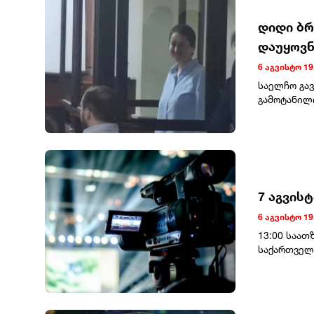
ირანთან და
ჰქონდეს ბი
დიდი ბრ
პრეზიდენტ
დაუყოვნ
სარგებლობს
ჭორი გაავრ
6 აგვისტო 19
მედიასაშუა
საელჩო გა
მათი ისტო
გამოტანილ
მათი ეს ყა
„დღეს ერთი
გავრცელებ
ამაღლობელ
თავდაცვის 
სასჯელი ა
ერთმანეთს
ერთხელ მო
განცხადება
7 აგვის
6 აგვისტო 19
13:00 საათ
საქართველ
კახათში მ
გამართავენ
დევნილთა 
სახლი)საკო