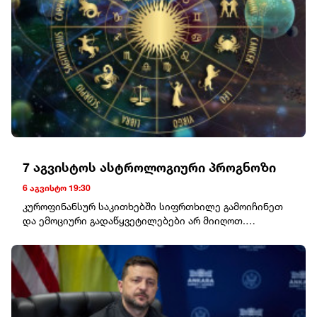
7 აგვისტოს ასტროლოგიური პროგნოზი
6 აგვისტო 19:30
კუროფინანსურ საკითხებში სიფრთხილე გამოიჩინეთ
და ემოციური გადაწყვეტილებები არ მიიღოთ.
სამსახურში მოთმინება საუკეთესო შედეგს მოგიტანთ.
საღამო ოჯახთან ერთად სასიამოვნოდ
ჩაივლის.ტყუპებიკომუნიკაციისთვის შესანიშნავი დღეა.
ახალი ნაცნობობა ან მნიშვნელოვანი შეხვედრა
მომავალში სასარგებლო აღმოჩნდება. ყურადღება
მიაქციეთ დასვენებასაც.კირჩხიბიინტუიცია