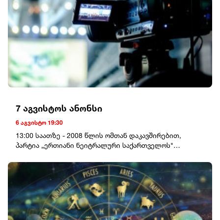
7 აგვისტოს ანონსი
6 აგვისტო 19:30
13:00 საათზე - 2008 წლის ომთან დაკავშირებით,
პარტია „ერთიანი ნეიტრალური საქართველოს"
წარმომადგენლები ზუგდიდის მუნიციპალიტეტის
სოფელ კახათში მცხოვრებ დევნილ მოსახლეობასთან
შეხვედრას გამართავენ.მისამართი: ზუგდიდის
მუნიციპალიტეტი, სოფელი კახათი, დევნილთა
დასახლება, აღმაშენებლის ქ. №78 (ყოფილი კულტურის
სახლი)საკონტაქტო პირი: ანი ხონელიძე - 557 21 23 13