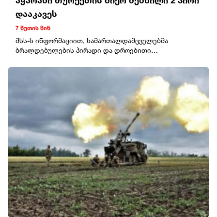
აჭარაში თურქეთის მიერ ძებნილი 2 პირი
დააკავეს
7 წუთის წინ
შსს-ს ინფორმაციით, სამართალდამცველებმა
ბრალდებულების პირადი და დროებითი
საცხოვრებელი ბინის ჩხრეკისას, ნივთმტკიცებად
ამოიღეს ცეცხლსასროლი იარაღი და საბრძოლო
მასალა, მათ შორის: 2 პისტოლეტი, სამი მჭიდი და 129
ვაზნა. დგინდება, რომ ორივე დაკავებული სხვადასხვა
მძიმე დანაშაულისთვის იძებნებოდა.გამოძიება
სისხლის სამართლის კოდექსის 236-ე და 344-ე
მუხლებით მიმდინარეობს, რაც თავისუფლების 11
წლამდე აღკვეთას ითვალისწინებს.