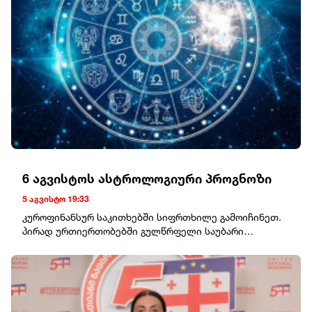
აღმაშენებლის ხეივანი #64საკონტაქტო პირი: აკაკი
ლუკავა 598 997 200
6 აგვისტოს ასტროლოგიური პროგნოზი
5 აგვისტო 19:33
კუროფინანსურ საკითხებში სიფრთხილე გამოიჩინეთ.
პირად ურთიერთობებში გულწრფელი საუბარი
დადებით შედეგს
გამოიღებს.ტყუპებიკომუნიკაციისთვის ხელსაყრელი
დღეა. ახალი ნაცნობობა ან საინტერესო შეთავაზება
თქვენს გეგმებს შეცვლის.კირჩხიბისაკუთარ
ჯანმრთელობასა და დასვენებას მეტი ყურადღება