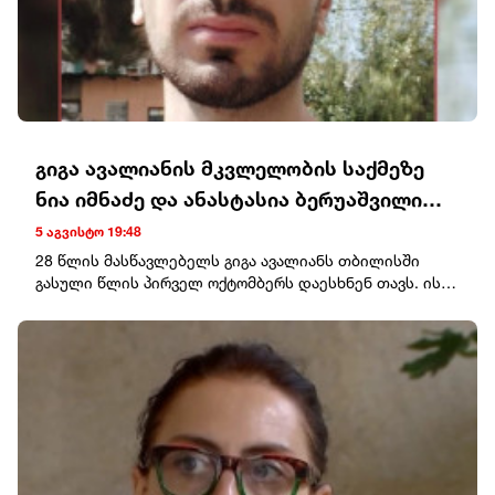
საავტომობილო ტექნიკა და საწვავის ავზი – 130 682
(+416), სპეციალური ტექნიკა – 4 496 (+1).
გიგა ავალიანის მკვლელობის საქმეზე
ნია იმნაძე და ანასტასია ბერუაშვილი
დააკავეს
5 აგვისტო 19:48
28 წლის მასწავლებელს გიგა ავალიანს თბილისში
გასული წლის პირველ ოქტომბერს დაესხნენ თავს. ის
25 ოქტომბერს კლინიკაში გარდაიცვალა.გიგა
ავალიანის მკვლელობის საქმეზე რამდენიმე პირის
მიმართ განაჩენი უკვე გამოტანილია.